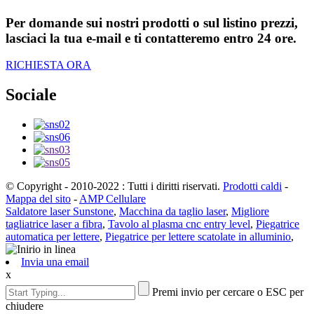
Per domande sui nostri prodotti o sul listino prezzi,
lasciaci la tua e-mail e ti contatteremo entro 24 ore.
RICHIESTA ORA
Sociale
© Copyright - 2010-2022 : Tutti i diritti riservati.
Prodotti caldi
-
Mappa del sito
-
AMP Cellulare
Saldatore laser Sunstone
,
Macchina da taglio laser
,
Migliore
tagliatrice laser a fibra
,
Tavolo al plasma cnc entry level
,
Piegatrice
automatica per lettere
,
Piegatrice per lettere scatolate in alluminio
,
Invia una email
x
Premi invio per cercare o ESC per
chiudere